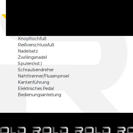
Lieferumfang
Allzweckfuß
Knopflochfuß
Reißverschlussfuß
Nadelsatz
Zwillingsnadel
Spulen(4st.)
Schraubendreher
Nahttrenner/Flusenpinsel
Kantenführung
Elektrisches Pedal
Bedienungsanleitung