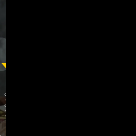
Rold Q60
Computer Nähmaschine
Gesamte Nähprogramme
60
Knopfloch
4-Stufen
Greifersystem
Front loading
Nadeleinfädler
Ja
Max. Stiche pro Minute
700
Leistung (Watt)
42